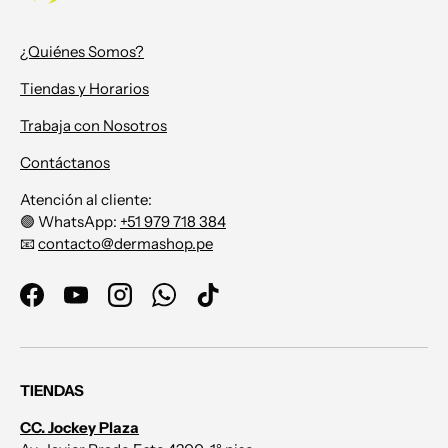
¿Quiénes Somos?
Tiendas y Horarios
Trabaja con Nosotros
Contáctanos
Atención al cliente:
🟢 WhatsApp:
+51 979 718 384
📧
contacto@dermashop.pe
Facebook
YouTube
Instagram
WhatsApp
TikTok
TIENDAS
CC. Jockey Plaza