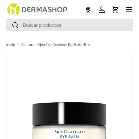
Menú
Ir al contenido
Iniciar sesión
Carrito
Buscar
Buscar
Inicio
Contorno Ojos SkinCeuticals Eye Balm 15 ml
Ir directamente a la información del producto