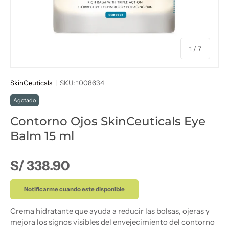
de
1
/
7
SkinCeuticals
|
SKU:
1008634
Agotado
Contorno Ojos SkinCeuticals Eye
Balm 15 ml
Precio normal
S/ 338.90
Notificarme cuando este disponible
Crema hidratante que ayuda a reducir las bolsas, ojeras y
mejora los signos visibles del envejecimiento del contorno