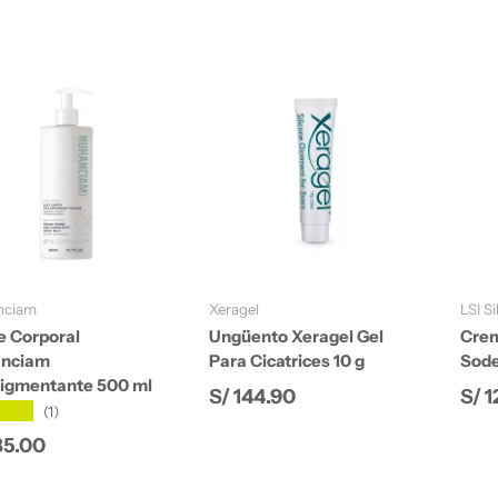
Añadir al carrito
Añadir al carrito
nciam
Xeragel
LSI S
e Corporal
Ungüento Xeragel Gel
Crem
nciam
Para Cicatrices 10 g
Sode
igmentante 500 ml
Precio normal
Pre
S/ 144.90
S/ 1
★★★
(1)
io normal
85.00