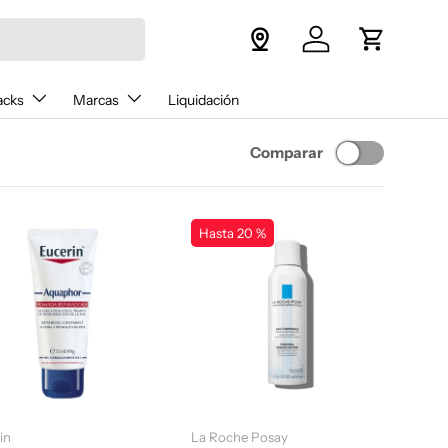
Iniciar sesión
Carrito
acks
Marcas
Liquidación
Comparar
Hasta 20 %
Añadir al carrito
Elegir opciones
in
La Roche Posay