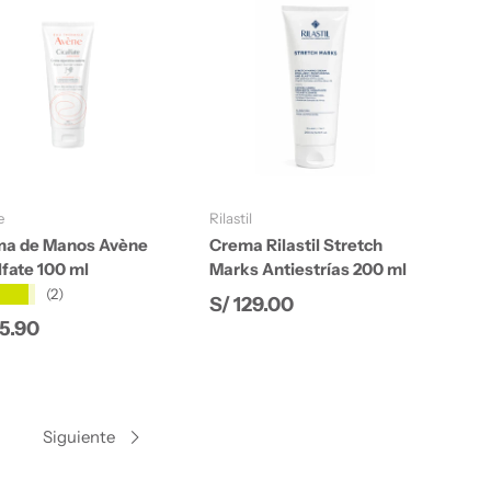
Añadir al carrito
Añadir al carrito
e
Rilastil
a de Manos Avène
Crema Rilastil Stretch
lfate 100 ml
Marks Antiestrías 200 ml
★★★
(2)
Precio normal
S/ 129.00
cio normal
85.90
Siguiente