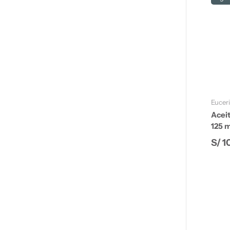
Eucer
Aceit
125 m
Prec
S/ 1