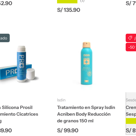
★★★★★
(1)
io normal
Prec
52.90
S/ 7
Precio normal
S/ 135.90
tado
-50
Añadir al carrito
Añadir al carrito
Isdin
Sesd
 Silicona Prosil
Tratamiento en Spray Isdin
Crem
amiento Cicatrices
Acniben Body Reducción
Sesp
g
de granos 150 ml
★★
io normal
Precio normal
Prec
39.90
S/ 99.90
S/ 