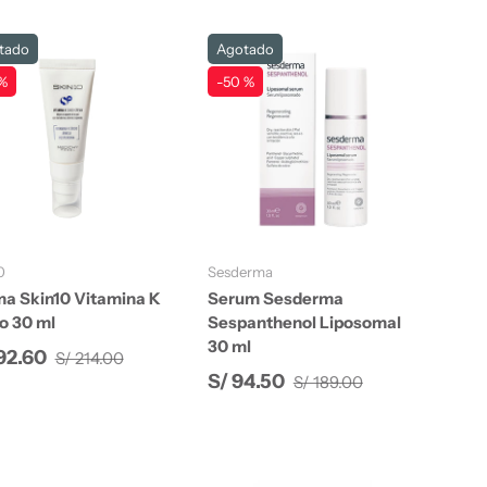
tado
Agotado
%
-50 %
Añadir al carrito
Añadir al carrito
0
Sesderma
a Skin10 Vitamina K
Serum Sesderma
o 30 ml
Sespanthenol Liposomal
30 ml
Precio normal
io de venta
192.60
S/ 214.00
Precio normal
Precio de venta
S/ 94.50
S/ 189.00