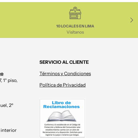
Sigui
10 LOCALES EN LIMA
Visítanos
SERVICIO AL CLIENTE
co
Términos y Condiciones
 1° piso,
Política de Privacidad
uel, 2º
 interior