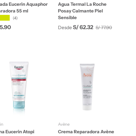
da Eucerin Aquaphor
Agua Termal La Roche
radora 55 ml
Posay Calmante Piel
Sensible
★★★
(4)
Precio normal
cio normal
Precio de venta
95.90
S/ 62.32
Desde
S/ 77.90
Añadir al carrito
Elegir opciones
in
Avène
a Eucerin Atopi
Crema Reparadora Avène