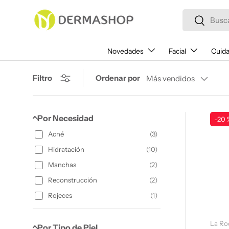
Buscar
Ir al contenido
Buscar
Novedades
Facial
Cuida
Ordenar por
Filtro
Más vendidos
Por Necesidad
-20 
Acné
(
3
)
Hidratación
(
10
)
Manchas
(
2
)
Reconstrucción
(
2
)
Rojeces
(
1
)
La Ro
Por Tipo de Piel