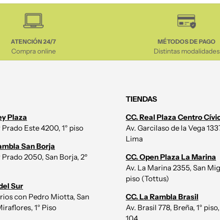
ATENCIÓN 24/7
MÉTODOS DE PAGO
Compra online
Distintas modalidades
TIENDAS
ey Plaza
CC. Real Plaza Centro Cívi
r Prado Este 4200, 1° piso
Av. Garcilaso de la Vega 1337,
Lima
ambla San Borja
r Prado 2050, San Borja, 2º
CC. Open Plaza La Marina
Av. La Marina 2355, San Mig
piso (Tottus)
del Sur
irios con Pedro Miotta, San
CC. La Rambla Brasil
iraflores, 1° Piso
Av. Brasil 778, Breña, 1° piso,
104