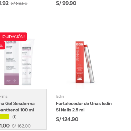
Precio normal
io de venta
Precio normal
1.92
S/ 99.90
S/ 89.90
¡LIQUIDACIÓN!
 %
Añadir al carrito
Añadir al carrito
erma
Isdin
a Gel Sesderma
Fortalecedor de Uñas Isdin
anthenol 100 ml
Si Nails 2.5 ml
★★★
(1)
Precio normal
S/ 124.90
Precio normal
io de venta
81.00
S/ 162.00