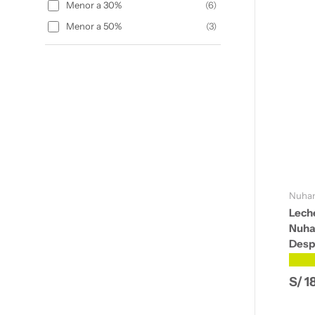
Menor a 30%
(
6
)
Menor a 50%
(
3
)
Nuha
Lech
Nuha
Desp
★★
Prec
S/ 1