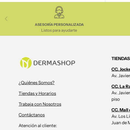
Anterior
ASESORÍA PERSONALIZADA
Listos para ayudarte
TIENDAS
CC. Jock
Av. Javie
¿Quiénes Somos?
CC. La R
Av. Javie
Tiendas y Horarios
piso
Trabaja con Nosotros
CC. Mall 
Contáctanos
Av. Los L
Juan de M
Atención al cliente: