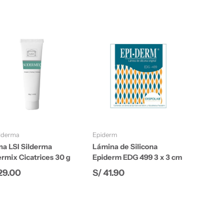
Añadir al carrito
Añadir al carrito
ilderma
Epiderm
a LSI Silderma
Lámina de Silicona
rmix Cicatrices 30 g
Epiderm EDG 499 3 x 3 cm
cio normal
Precio normal
29.00
S/ 41.90