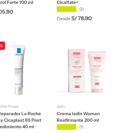
rol Forte 100 ml
Cicalfate+
★★★★★
(2)
cio normal
105.90
Precio normal
S/ 78.90
Desde
 %
Añadir al carrito
Añadir al carrito
oche Posay
Isdin
Reparador La Roche
Crema Isdin Woman
y Cicaplast B5 Post
Reafirmante 200 ml
edimiento 40 ml
★★★★★
(1)