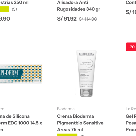
strías 250 ml
Alisadora Anti
Cont
Rugosidades 340 gr
★★★
(5)
Pre
S/ 
Precio normal
io normal
Precio de venta
9.90
S/ 91.92
S/ 114.90
-20
Añadir al carrito
Añadir al carrito
rm
Bioderma
La R
na de Silicona
Crema Bioderma
Gel 
erm EDG 1000 14.5 x
Pigmentbio Sensitive
Posa
cm
Areas 75 ml
Proc