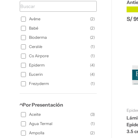
Antie
★★
Prec
S/ 9
Avène
(
2
)
Babé
(
2
)
Bioderma
(
2
)
CeraVe
(
1
)
Cs Airpore
(
1
)
Epiderm
(
4
)
Eucerin
(
4
)
Frezyderm
(
1
)
Isdin
(
6
)
La Roche Posay
(
4
)
Por Presentación
Epide
LSI Silderma
(
1
)
Aceite
(
3
)
Lámi
Medihealth
(
1
)
Agua Termal
(
1
)
Epid
Medik8
(
1
)
3.5 
Ampolla
(
2
)