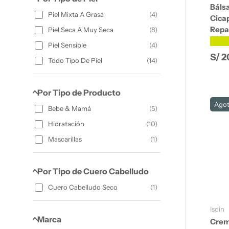
Báls
Piel Mixta A Grasa
(
4
)
Cica
Repa
Piel Seca A Muy Seca
(
8
)
★★
Piel Sensible
(
4
)
Prec
S/ 2
Todo Tipo De Piel
(
14
)
Por Tipo de Producto
Ago
Bebe & Mamá
(
5
)
Hidratación
(
10
)
Mascarillas
(
1
)
Por Tipo de Cuero Cabelludo
Cuero Cabelludo Seco
(
1
)
Isdin
Marca
Crem