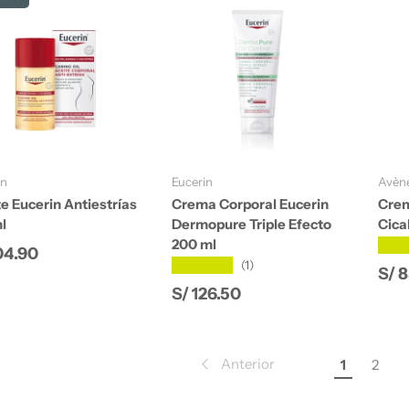
Añadir al carrito
Añadir al carrito
in
Eucerin
Avèn
e Eucerin Antiestrías
Crema Corporal Eucerin
Crem
l
Dermopure Triple Efecto
Cica
200 ml
★★
io normal
04.90
★★★★★
(1)
Pre
S/ 
Precio normal
S/ 126.50
Anterior
1
2