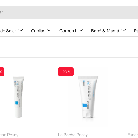
do Solar
Capilar
Corporal
Bebé & Mamá
P
%
-20 %
Añadir al carrito
Añadir al carrito
che Posay
La Roche Posay
Eucer