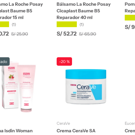
amo La Roche Posay
Bálsamo La Roche Posay
Poma
plast Baume B5
Cicaplast Baume B5
Repa
rador 15 ml
Reparador 40 ml
★★
★★★
★★★★★
(1)
(1)
Pre
S/ 
Precio normal
Precio normal
io de venta
Precio de venta
0.72
S/ 52.72
S/ 25.90
S/ 65.90
tado
-20 %
Añadir al carrito
Añadir al carrito
CeraVe
Eucer
a Isdin Woman
Crema CeraVe SA
Crem