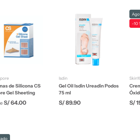
Ago
-10 
Elegir opciones
Añadir al carrito
rpore
Isdin
Skin1
nas de Silicona CS
Gel Oil Isdin Ureadin Podos
Crem
ore Gel Sheeting
75 ml
Óxid
io normal
Precio normal
Prec
S/ 64.00
S/ 89.90
S/ 
e
tado