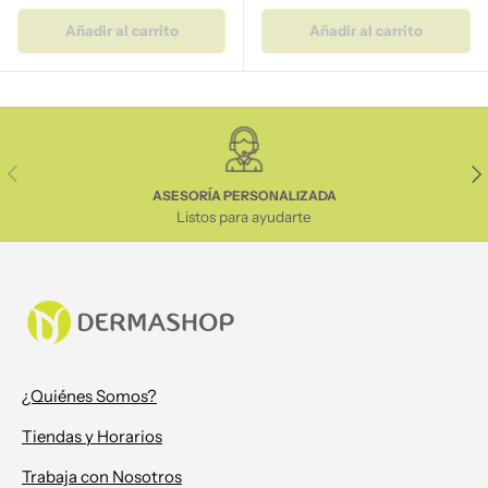
Añadir al carrito
Añadir al carrito
Anterior
Sig
ASESORÍA PERSONALIZADA
Listos para ayudarte
¿Quiénes Somos?
Tiendas y Horarios
Trabaja con Nosotros