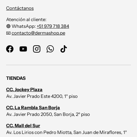
Contáctanos
Atención al cliente:
🟢 WhatsApp:
+51 979 718 384
📧
contacto@dermashop.pe
Facebook
YouTube
Instagram
WhatsApp
TikTok
TIENDAS
CC. Jockey Plaza
Av. Javier Prado Este 4200, 1° piso
CC. La Rambla San Borja
Av. Javier Prado 2050, San Borja, 2º piso
CC. Mall del Sur
Av. Los Lirios con Pedro Miotta, San Juan de Miraflores, 1°