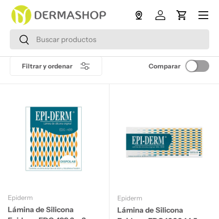
Menú
Ir al contenido
Iniciar sesión
Carrito
Buscar
Buscar
Filtrar y ordenar
Comparar
Epiderm
Epiderm
Lámina de Silicona
Lámina de Silicona