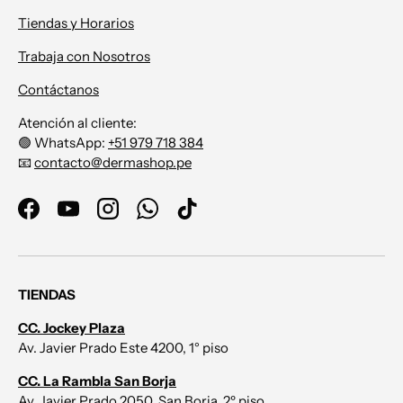
Tiendas y Horarios
Trabaja con Nosotros
Contáctanos
Atención al cliente:
🟢 WhatsApp:
+51 979 718 384
📧
contacto@dermashop.pe
Facebook
YouTube
Instagram
WhatsApp
TikTok
TIENDAS
CC. Jockey Plaza
Av. Javier Prado Este 4200, 1° piso
CC. La Rambla San Borja
Av. Javier Prado 2050, San Borja, 2º piso