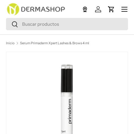
Menú
Ir al contenido
Iniciar sesión
Carrito
Buscar
Buscar
Inicio
Serum Primaderm Xpert Lashes & Brows 4 ml
Ir directamente a la información del producto