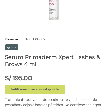
Primaderm
|
SKU:
1010082
Agotado
Serum Primaderm Xpert Lashes &
Brows 4 ml
Precio normal
S/ 195.00
Notificarme cuando este disponible
Tratamiento activador de crecimiento y fortalecedor de
pestañas y cejas a base de péptidos. No contiene análogos