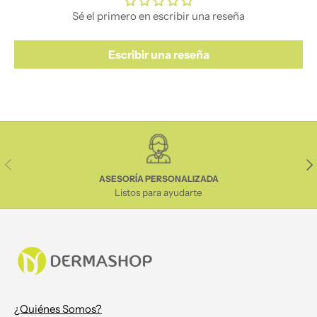
Sé el primero en escribir una reseña
Escribir una reseña
Anterior
Sig
ASESORÍA PERSONALIZADA
Listos para ayudarte
¿Quiénes Somos?