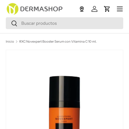
Menú
Ir al contenido
Iniciar sesión
Carrito
Buscar
Buscar
Inicio
RXC Novexpert Booster Serum con Vitamina C 10 ml.
Ir directamente a la información del producto