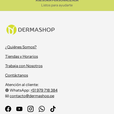
ASESORÍA PERSONALIZADA
Listos para ayudarte
¿Quiénes Somos?
Tiendas y Horarios
Trabaja con Nosotros
Contáctanos
Atención al cliente:
🟢 WhatsApp:
+51 979 718 384
📧
contacto@dermashop.pe
Facebook
YouTube
Instagram
WhatsApp
TikTok