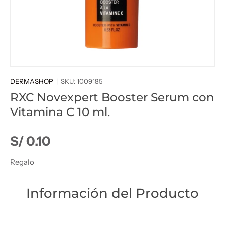
DERMASHOP
|
SKU:
1009185
RXC Novexpert Booster Serum con
Vitamina C 10 ml.
Precio normal
S/ 0.10
Regalo
Información del Producto