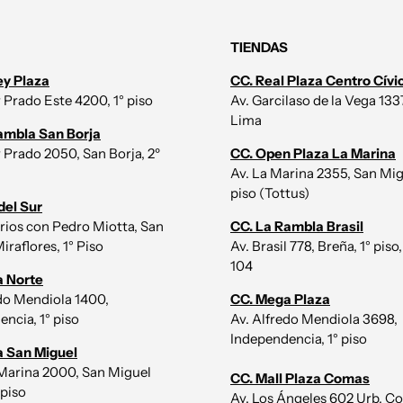
TIENDAS
ey Plaza
CC. Real Plaza Centro Cívi
r Prado Este 4200, 1° piso
Av. Garcilaso de la Vega 1337,
Lima
ambla San Borja
r Prado 2050, San Borja, 2º
CC. Open Plaza La Marina
Av. La Marina 2355, San Mig
piso (Tottus)
del Sur
irios con Pedro Miotta, San
CC. La Rambla Brasil
iraflores, 1° Piso
Av. Brasil 778, Breña, 1° piso,
104
a Norte
edo Mendiola 1400,
CC. Mega Plaza
ncia, 1° piso
Av. Alfredo Mendiola 3698,
Independencia, 1° piso
a San Miguel
 Marina 2000, San Miguel
CC. Mall Plaza Comas
 piso
Av. Los Ángeles 602 Urb, Co