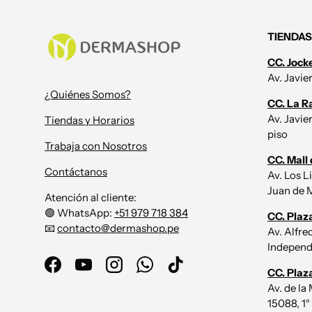
TIENDAS
CC. Jock
Av. Javie
¿Quiénes Somos?
CC. La R
Av. Javie
Tiendas y Horarios
piso
Trabaja con Nosotros
CC. Mall 
Contáctanos
Av. Los L
Juan de M
Atención al cliente:
🟢 WhatsApp:
+51 979 718 384
CC. Plaz
📧
contacto@dermashop.pe
Av. Alfr
Independe
Facebook
YouTube
Instagram
WhatsApp
TikTok
CC. Plaz
Av. de la
15088, 1°