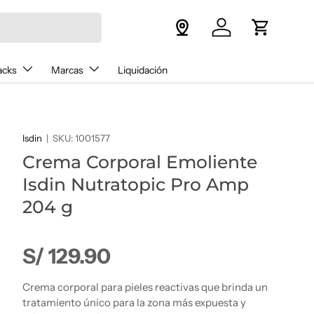
Iniciar sesión
Carrito
acks
Marcas
Liquidación
Isdin
|
SKU:
1001577
Crema Corporal Emoliente
Isdin Nutratopic Pro Amp
204 g
Precio normal
S/ 129.90
Crema corporal para pieles reactivas que brinda un
tratamiento único para la zona más expuesta y