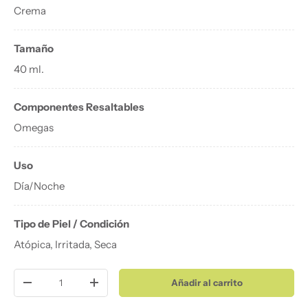
Crema
Tamaño
40 ml.
Componentes Resaltables
Omegas
Uso
Día/Noche
Tipo de Piel / Condición
Atópica, Irritada, Seca
Cant.
Añadir al carrito
Disminuir cantidad
Aumentar la cantidad