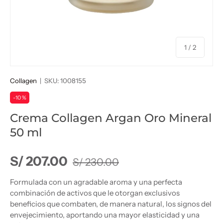
de
1
/
2
Collagen
|
SKU:
1008155
-10 %
Crema Collagen Argan Oro Mineral
50 ml
Precio normal
Precio de venta
S/ 207.00
S/ 230.00
Formulada con un agradable aroma y una perfecta
combinación de activos que le otorgan exclusivos
beneficios que combaten, de manera natural, los signos del
envejecimiento, aportando una mayor elasticidad y una