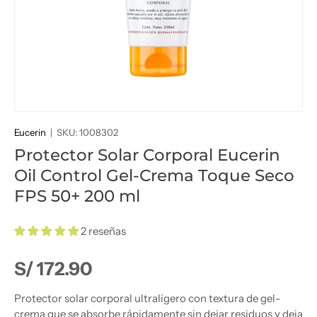
Eucerin
|
SKU:
1008302
Protector Solar Corporal Eucerin
Oil Control Gel-Crema Toque Seco
FPS 50+ 200 ml
2 reseñas
Precio normal
S/ 172.90
Protector solar corporal ultraligero con textura de gel-
crema que se absorbe rápidamente sin dejar residuos y deja