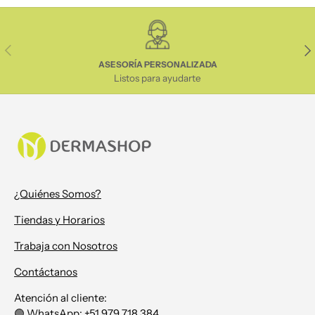
Anterior
Sig
ASESORÍA PERSONALIZADA
Listos para ayudarte
¿Quiénes Somos?
Tiendas y Horarios
Trabaja con Nosotros
Contáctanos
Atención al cliente:
🟢 WhatsApp:
+51 979 718 384