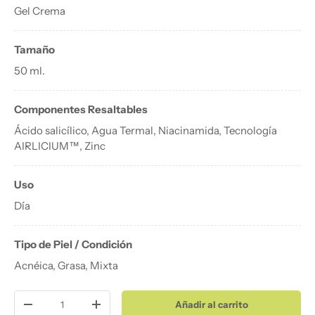
Gel Crema
Tamaño
50 ml.
Componentes Resaltables
Ácido salicílico, Agua Termal, Niacinamida, Tecnología
AIRLICIUM™, Zinc
Uso
Día
Tipo de Piel / Condición
Acnéica, Grasa, Mixta
Cant.
Añadir al carrito
Disminuir cantidad
Aumentar la cantidad