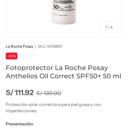
de
1
/
4
La Roche Posay
|
SKU:
1008897
-20 %
Fotoprotector La Roche Posay
Anthelios Oil Correct SPF50+ 50 ml
Precio normal
Precio de venta
S/ 111.92
S/ 139.90
Protección solar correctora para piel grasa y con
imperfecciones.
Presentación