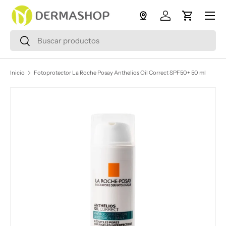
Menú
Ir al contenido
Iniciar sesión
Carrito
Buscar
Buscar
Inicio
Fotoprotector La Roche Posay Anthelios Oil Correct SPF50+ 50 ml
Ir directamente a la información del producto