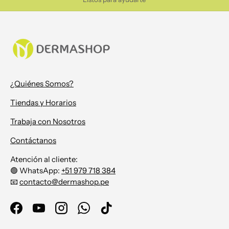
¿Quiénes Somos?
Tiendas y Horarios
Trabaja con Nosotros
Contáctanos
Atención al cliente:
🟢 WhatsApp:
+51 979 718 384
📧
contacto@dermashop.pe
Facebook
YouTube
Instagram
WhatsApp
TikTok