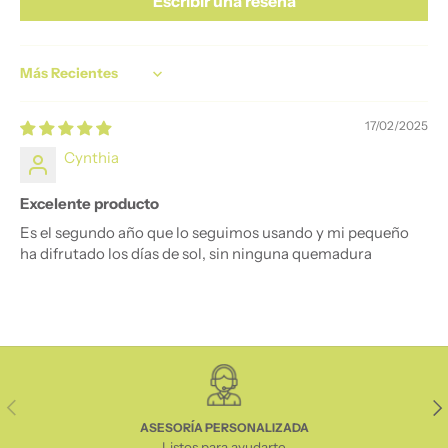
Escribir una reseña
Sort by
17/02/2025
Cynthia
Excelente producto
Es el segundo año que lo seguimos usando y mi pequeño
ha difrutado los días de sol, sin ninguna quemadura
Anterior
Sig
ASESORÍA PERSONALIZADA
Listos para ayudarte