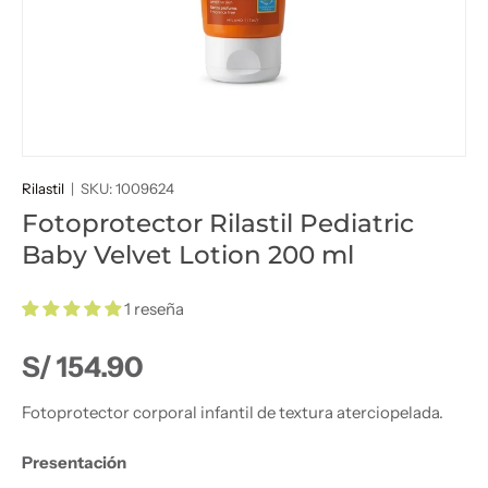
Rilastil
|
SKU:
1009624
Fotoprotector Rilastil Pediatric
Baby Velvet Lotion 200 ml
1 reseña
Precio normal
S/ 154.90
Fotoprotector corporal infantil de textura aterciopelada.
Presentación