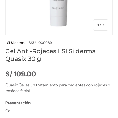
de
1
/
2
LSI Silderma
|
SKU:
1009069
Gel Anti-Rojeces LSI Silderma
Quasix 30 g
Precio normal
S/ 109.00
Quasix Gel es un tratamiento para pacientes con rojeces o
rosácea facial.
Presentación
Gel