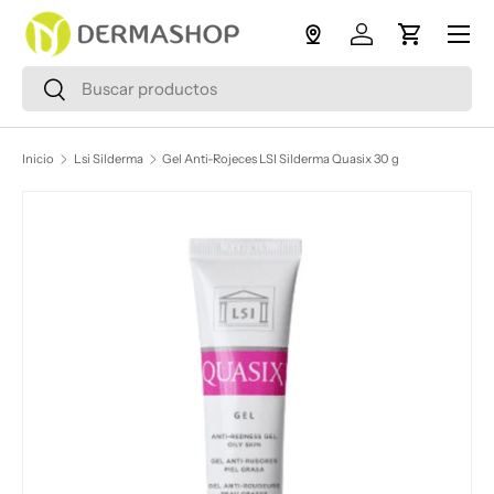
Menú
Ir al contenido
Iniciar sesión
Carrito
Buscar
Buscar
Inicio
Lsi Silderma
Gel Anti-Rojeces LSI Silderma Quasix 30 g
Ir directamente a la información del producto