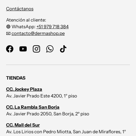
Contáctanos
Atención al cliente:
🟢 WhatsApp:
+51 979 718 384
📧
contacto@dermashop.pe
Facebook
YouTube
Instagram
WhatsApp
TikTok
TIENDAS
CC. Jockey Plaza
Av. Javier Prado Este 4200, 1° piso
CC. La Rambla San Borja
Av. Javier Prado 2050, San Borja, 2º piso
CC. Mall del Sur
Av. Los Lirios con Pedro Miotta, San Juan de Miraflores, 1°