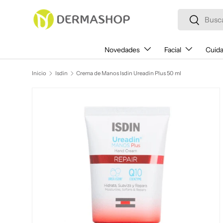
Buscar
Ir al contenido
Buscar
Novedades
Facial
Cuida
Inicio
Isdin
Crema de Manos Isdin Ureadin Plus 50 ml
Ir directamente a la información del producto