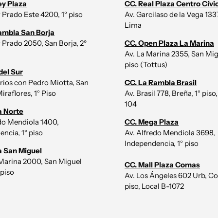
ey Plaza
CC. Real Plaza Centro Cívi
r Prado Este 4200, 1° piso
Av. Garcilaso de la Vega 1337,
Lima
ambla San Borja
r Prado 2050, San Borja, 2º
CC. Open Plaza La Marina
Av. La Marina 2355, San Mig
piso (Tottus)
del Sur
irios con Pedro Miotta, San
CC. La Rambla Brasil
iraflores, 1° Piso
Av. Brasil 778, Breña, 1° piso,
104
a Norte
edo Mendiola 1400,
CC. Mega Plaza
ncia, 1° piso
Av. Alfredo Mendiola 3698,
Independencia, 1° piso
a San Miguel
 Marina 2000, San Miguel
CC. Mall Plaza Comas
 piso
Av. Los Ángeles 602 Urb, Co
piso, Local B-1072