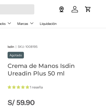
Iniciar sesión
Carrito
acks
Marcas
Liquidación
Isdin
|
SKU:
1008195
Agotado
Crema de Manos Isdin
Ureadin Plus 50 ml
1 reseña
Precio normal
S/ 59.90