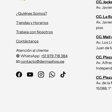
CC. Jock
Av. Javie
¿Quiénes Somos?
CC. La R
Av. Javie
Tiendas y Horarios
piso
Trabaja con Nosotros
CC. Mall 
Contáctanos
Av. Los L
Juan de M
Atención al cliente:
🟢 WhatsApp:
+51 979 718 384
CC. Plaz
📧
contacto@dermashop.pe
Av. Alfr
Independe
Facebook
YouTube
Instagram
WhatsApp
TikTok
CC. Plaz
Av. de la
15088, 1°