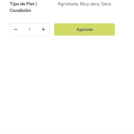
Tipo de Piel /
Agrietada, Muy seca, Seca
Condición
Cant.
Agotado
Disminuir cantidad
Aumentar la cantidad