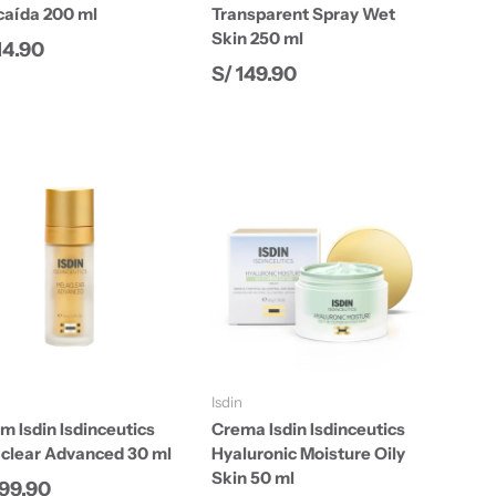
caída 200 ml
Transparent Spray Wet
Skin 250 ml
cio normal
14.90
Precio normal
S/ 149.90
Añadir al carrito
Añadir al carrito
Isdin
m Isdin Isdinceutics
Crema Isdin Isdinceutics
clear Advanced 30 ml
Hyaluronic Moisture Oily
Skin 50 ml
cio normal
299.90