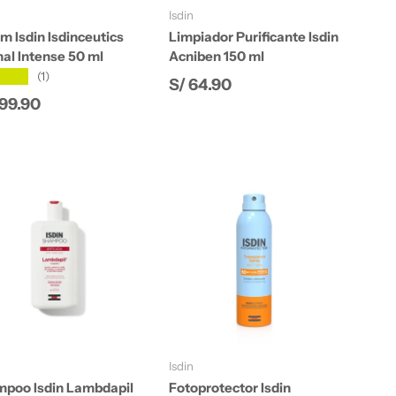
Isdin
m Isdin Isdinceutics
Limpiador Purificante Isdin
nal Intense 50 ml
Acniben 150 ml
★★★
(1)
Precio normal
S/ 64.90
cio normal
299.90
Añadir al carrito
Añadir al carrito
Isdin
poo Isdin Lambdapil
Fotoprotector Isdin