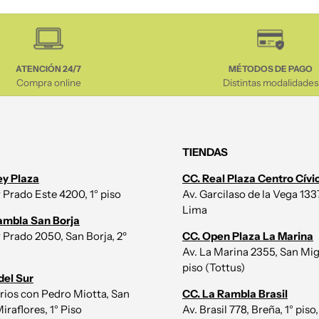
ATENCIÓN 24/7
MÉTODOS DE PAGO
Compra online
Distintas modalidades
TIENDAS
ey Plaza
CC. Real Plaza Centro Cívi
r Prado Este 4200, 1° piso
Av. Garcilaso de la Vega 1337,
Lima
ambla San Borja
r Prado 2050, San Borja, 2º
CC. Open Plaza La Marina
Av. La Marina 2355, San Mig
piso (Tottus)
del Sur
irios con Pedro Miotta, San
CC. La Rambla Brasil
iraflores, 1° Piso
Av. Brasil 778, Breña, 1° piso,