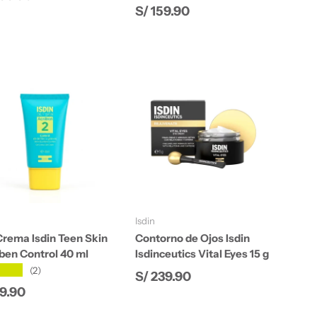
Precio normal
S/ 159.90
Añadir al carrito
Añadir al carrito
Isdin
Crema Isdin Teen Skin
Contorno de Ojos Isdin
ben Control 40 ml
Isdinceutics Vital Eyes 15 g
★★★
(2)
Precio normal
S/ 239.90
cio normal
69.90