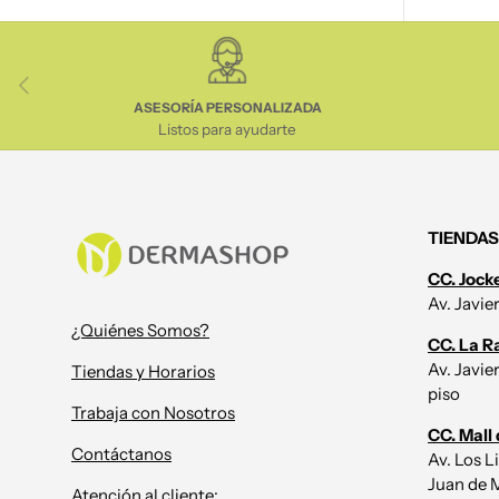
Anterior
ASESORÍA PERSONALIZADA
Listos para ayudarte
TIENDAS
CC. Jock
Av. Javie
¿Quiénes Somos?
CC. La R
Av. Javie
Tiendas y Horarios
piso
Trabaja con Nosotros
CC. Mall 
Contáctanos
Av. Los L
Juan de M
Atención al cliente: