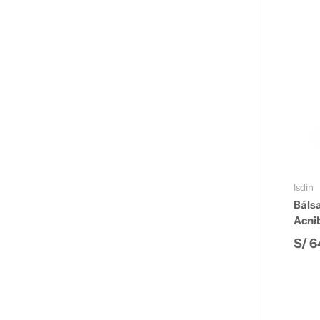
Isdin
Bálsa
Acni
Prec
S/ 6