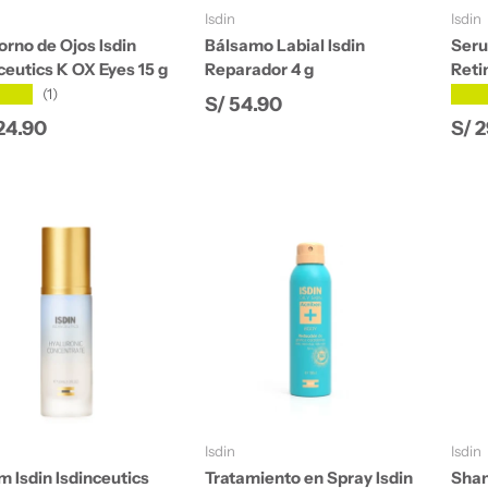
Isdin
Isdin
rno de Ojos Isdin
Bálsamo Labial Isdin
Seru
ceutics K OX Eyes 15 g
Reparador 4 g
Reti
★★★
★★
(1)
Precio normal
S/ 54.90
io normal
Pre
24.90
S/ 
Añadir al carrito
Añadir al carrito
Isdin
Isdin
 Isdin Isdinceutics
Tratamiento en Spray Isdin
Sham