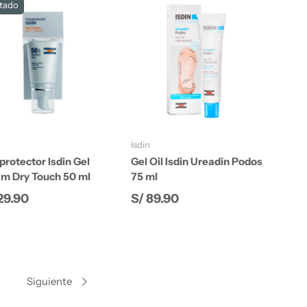
tado
Añadir al carrito
Añadir al carrito
Isdin
protector Isdin Gel
Gel Oil Isdin Ureadin Podos
m Dry Touch 50 ml
75 ml
cio normal
Precio normal
29.90
S/ 89.90
Siguiente