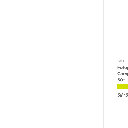
Isdin
Fotop
Comp
50+ 1
★★
Prec
S/ 1