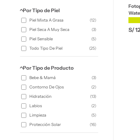
Fotop
Por Tipo de Piel
Wate
★★
Piel Mixta A Grasa
(
12
)
Prec
S/ 1
Piel Seca A Muy Seca
(
3
)
Piel Sensible
(
5
)
Todo Tipo De Piel
(
25
)
Por Tipo de Producto
Bebe & Mamá
(
3
)
Contorno De Ojos
(
2
)
Hidratación
(
13
)
Labios
(
2
)
Limpieza
(
5
)
Protección Solar
(
16
)