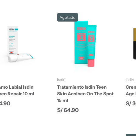
Agotado
Añadir al carrito
Añadir al carrito
Isdin
Isdin
mo Labial Isdin
Tratamiento Isdin Teen
Crem
ben Repair 10 ml
Skin Acniben On The Spot
Age 
15 ml
io normal
Pre
4.90
S/ 
Precio normal
S/ 64.90