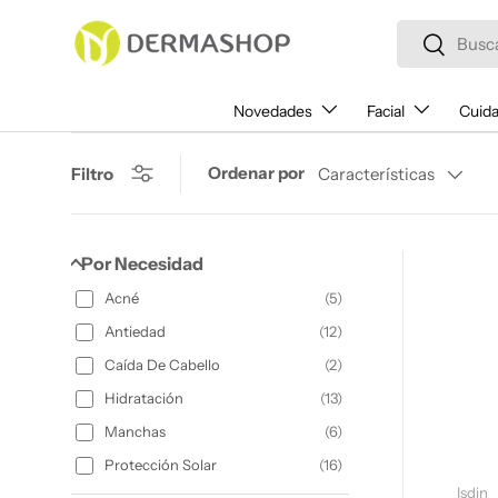
Buscar
Ir al contenido
Buscar
Novedades
Facial
Cuida
Ordenar por
Filtro
Características
Por Necesidad
Acné
(
5
)
Antiedad
(
12
)
Caída De Cabello
(
2
)
Hidratación
(
13
)
Manchas
(
6
)
Protección Solar
(
16
)
Isdin