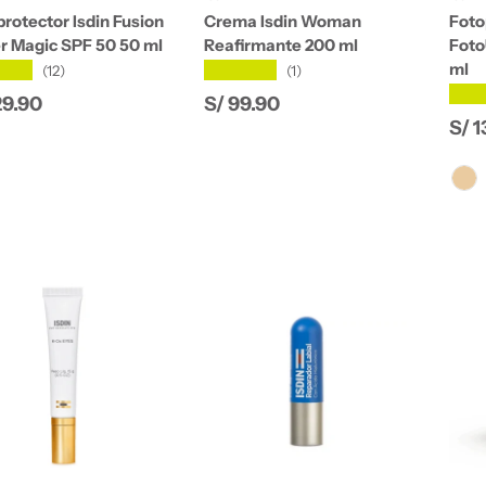
rotector Isdin Fusion
Crema Isdin Woman
Foto
r Magic SPF 50 50 ml
Reafirmante 200 ml
Foto
ml
★★★
★★★★★
(12)
(1)
★★
io normal
Precio normal
29.90
S/ 99.90
Pre
S/ 1
Colo
Añadir al carrito
Añadir al carrito