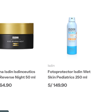
Añadir al carrito
Añadir al carrito
Isdin
a Isdin Isdinceutics
Fotoprotector Isdin Wet
Reverse Night 50 ml
Skin Pediatrics 250 ml
cio normal
Precio normal
364.90
S/ 149.90