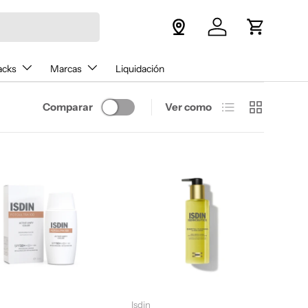
Iniciar sesión
Carrito
acks
Marcas
Liquidación
Lista
Cuadrícula
Comparar
Ver como
Elegir opciones
Añadir al carrito
Isdin