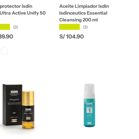
protector Isdin
Aceite Limpiador Isdin
Ultra Active Unify 50
Isdinceutics Essential
Cleansing 200 ml
★★★
★★★★★
(3)
(3)
cio normal
Precio normal
39.90
S/ 104.90
r
Sin Color
Añadir al carrito
Añadir al carrito