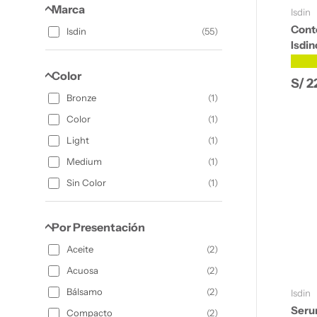
Marca
Isdin
Conto
Isdin
(
55
)
Isdin
★★
Color
Prec
S/ 2
Bronze
(
1
)
Color
(
1
)
Light
(
1
)
Medium
(
1
)
Sin Color
(
1
)
Por Presentación
Aceite
(
2
)
Acuosa
(
2
)
Bálsamo
(
2
)
Isdin
Serum
Compacto
(
2
)