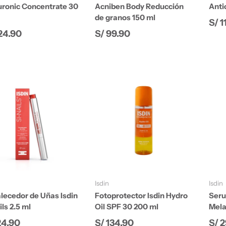
uronic Concentrate 30
Acniben Body Reducción
Anti
de granos 150 ml
Pre
S/ 1
io normal
Precio normal
24.90
S/ 99.90
Añadir al carrito
Añadir al carrito
Isdin
Isdin
lecedor de Uñas Isdin
Fotoprotector Isdin Hydro
Seru
ils 2.5 ml
Oil SPF 30 200 ml
Mela
io normal
Precio normal
Pre
24.90
S/ 134.90
S/ 