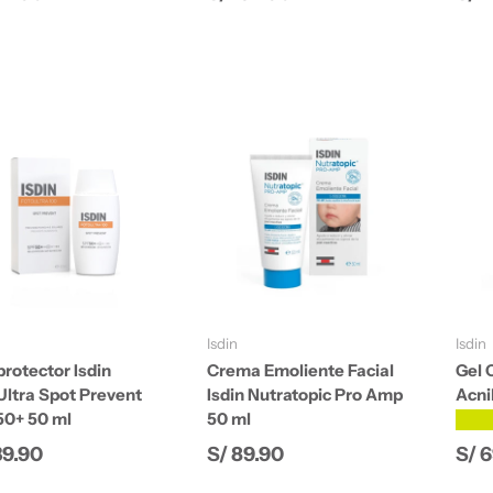
Añadir al carrito
Añadir al carrito
Isdin
Isdin
rotector Isdin
Crema Emoliente Facial
Gel 
Ultra Spot Prevent
Isdin Nutratopic Pro Amp
Acni
50+ 50 ml
50 ml
★★
io normal
Precio normal
Pre
39.90
S/ 89.90
S/ 