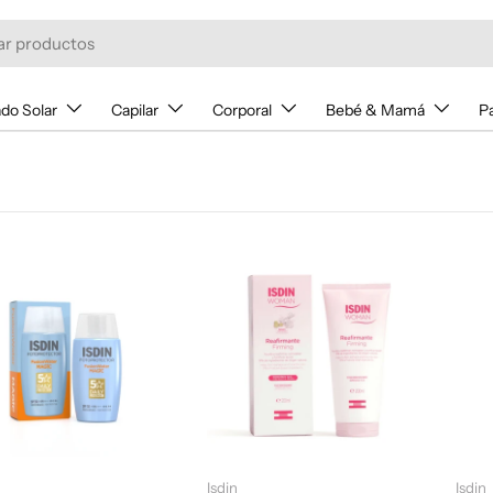
do Solar
Capilar
Corporal
Bebé & Mamá
P
Añadir al carrito
Añadir al carrito
Isdin
Isdin