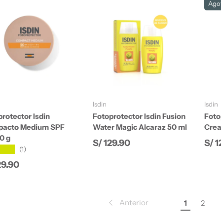
Ago
Añadir al carrito
Añadir al carrito
Isdin
Isdin
rotector Isdin
Fotoprotector Isdin Fusion
Foto
acto Medium SPF
Water Magic Alcaraz 50 ml
Crea
0 g
Precio normal
Pre
S/ 129.90
S/ 1
★★★
(1)
io normal
29.90
Anterior
1
2