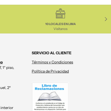
Sigui
10 LOCALES EN LIMA
Visítanos
SERVICIO AL CLIENTE
co
Términos y Condiciones
 1° piso,
Política de Privacidad
uel, 2º
 interior