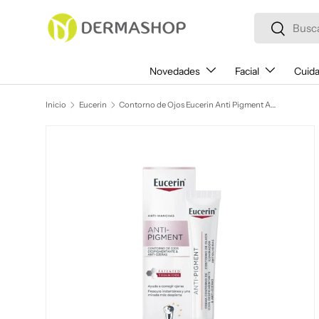
Buscar
Ir al contenido
Buscar
Novedades
Facial
Cuida
Inicio
Eucerin
Contorno de Ojos Eucerin Anti Pigment Antiojeras 15 ml
Ir directamente a la información del producto