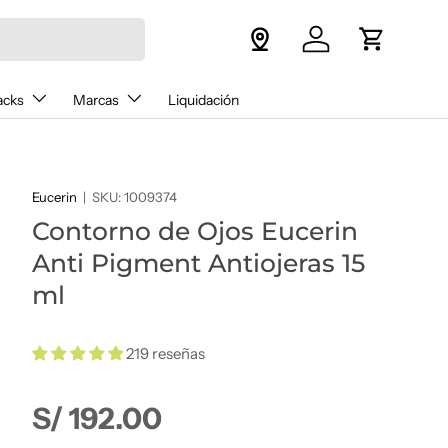
Iniciar sesión
Carrito
acks
Marcas
Liquidación
Eucerin
|
SKU:
1009374
Contorno de Ojos Eucerin
Anti Pigment Antiojeras 15
ml
219 reseñas
Precio normal
S/ 192.00