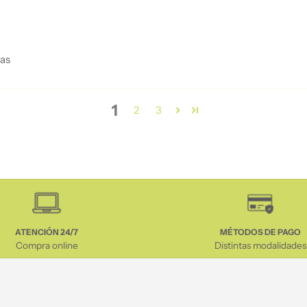
vas
1
2
3
ATENCIÓN 24/7
MÉTODOS DE PAGO
Compra online
Distintas modalidades