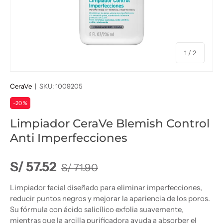
de
1
/
2
CeraVe
|
SKU:
1009205
-20 %
Limpiador CeraVe Blemish Control
Anti Imperfecciones
Precio normal
Precio de venta
S/ 57.52
S/ 71.90
Limpiador facial diseñado para eliminar imperfecciones,
reducir puntos negros y mejorar la apariencia de los poros.
Su fórmula con ácido salicílico exfolia suavemente,
mientras que la arcilla purificadora ayuda a absorber el