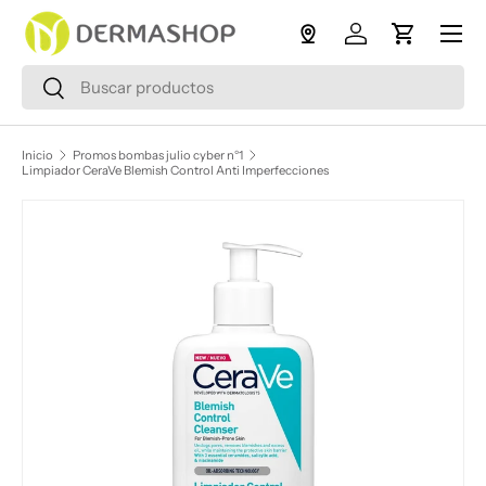
Menú
Ir al contenido
Iniciar sesión
Carrito
Buscar
Buscar
Inicio
Promos bombas julio cyber n°1
Limpiador CeraVe Blemish Control Anti Imperfecciones
La imagen 1 ya está disponible en la vista de galería
Ir directamente a la información del producto