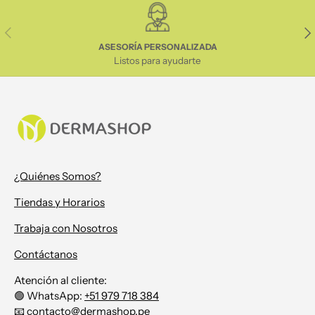
Anterior
Sig
ASESORÍA PERSONALIZADA
Listos para ayudarte
¿Quiénes Somos?
Tiendas y Horarios
Trabaja con Nosotros
Contáctanos
Atención al cliente:
🟢 WhatsApp:
+51 979 718 384
📧
contacto@dermashop.pe