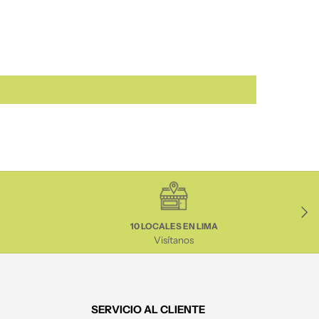
Sigui
10 LOCALES EN LIMA
Visítanos
SERVICIO AL CLIENTE