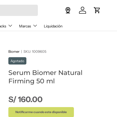
Iniciar sesión
Carrito
acks
Marcas
Liquidación
Biomer
|
SKU:
1009605
Agotado
Serum Biomer Natural
Firming 50 ml
Precio normal
S/ 160.00
Notificarme cuando este disponible