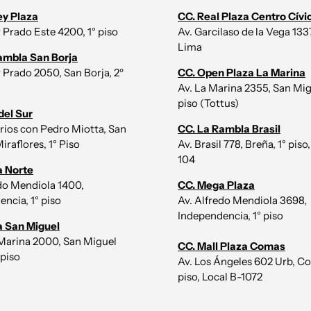
ey Plaza
CC. Real Plaza Centro Cívi
r Prado Este 4200, 1° piso
Av. Garcilaso de la Vega 1337,
Lima
ambla San Borja
r Prado 2050, San Borja, 2º
CC. Open Plaza La Marina
Av. La Marina 2355, San Mig
piso (Tottus)
del Sur
irios con Pedro Miotta, San
CC. La Rambla Brasil
iraflores, 1° Piso
Av. Brasil 778, Breña, 1° piso,
104
a Norte
edo Mendiola 1400,
CC. Mega Plaza
ncia, 1° piso
Av. Alfredo Mendiola 3698,
Independencia, 1° piso
a San Miguel
 Marina 2000, San Miguel
CC. Mall Plaza Comas
 piso
Av. Los Ángeles 602 Urb, Co
piso, Local B-1072