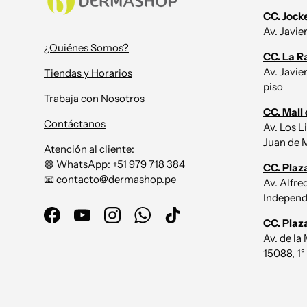
CC. Jock
Av. Javie
¿Quiénes Somos?
CC. La R
Av. Javie
Tiendas y Horarios
piso
Trabaja con Nosotros
CC. Mall 
Contáctanos
Av. Los L
Juan de M
Atención al cliente:
🟢 WhatsApp:
+51 979 718 384
CC. Plaz
📧
contacto@dermashop.pe
Av. Alfr
Independe
Facebook
YouTube
Instagram
WhatsApp
TikTok
CC. Plaz
Av. de la
15088, 1°