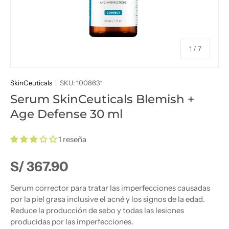
de
1
/
7
SkinCeuticals
|
SKU:
1008631
Serum SkinCeuticals Blemish +
Age Defense 30 ml
1 reseña
Precio normal
S/ 367.90
Serum corrector para tratar las imperfecciones causadas
por la piel grasa inclusive el acné y los signos de la edad.
Reduce la producción de sebo y todas las lesiones
producidas por las imperfecciones.