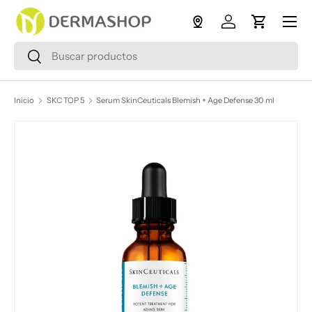
Menú
Ir al contenido
Iniciar sesión
Carrito
Buscar
Buscar
Inicio
SKC TOP 5
Serum SkinCeuticals Blemish + Age Defense 30 ml
Ir directamente a la información del producto